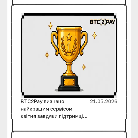
активи
BTC2Pay визнано
21.05.2026
найкращим сервісом
квітня завдяки підтримці
Kursoff і зусиллям
команди