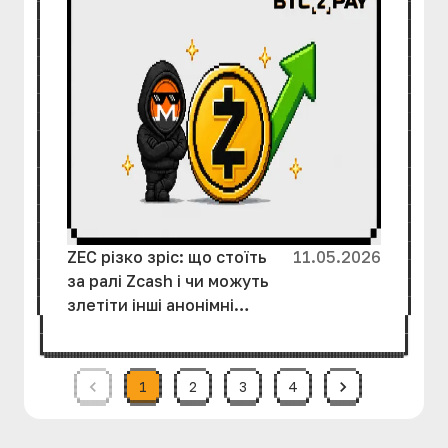
ZEC різко зріс: що стоїть
11.05.2026
за ралі Zcash і чи можуть
злетіти інші анонімні
монети
1
2
3
4