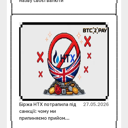
назву своєї валюти
Біржа HTX потрапила під
27.05.2026
санкції: чому ми
припиняємо прийом
коштів і як захистити свої