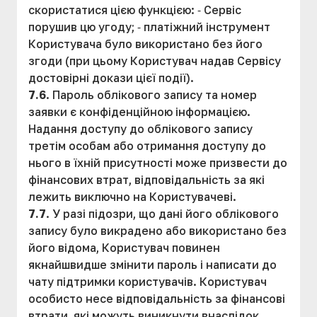
скористатися цією функцією: ⁃ Сервіс
порушив цю угоду; ⁃ платіжний інструмент
Користувача було використано без його
згоди (при цьому Користувач надав Сервісу
достовірні докази цієї події).
7.6
. Пароль облікового запису та номер
заявки є конфіденційною інформацією.
Надання доступу до облікового запису
третім особам або отримання доступу до
нього в їхній присутності може призвести до
фінансових втрат, відповідальність за які
лежить виключно на Користувачеві.
7.7
. У разі підозри, що дані його облікового
запису було викрадено або використано без
його відома, Користувач повинен
якнайшвидше змінити пароль і написати до
чату підтримки користувачів. Користувач
особисто несе відповідальність за фінансові
втрати, які можуть виникнути внаслідок