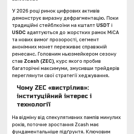
У 2026 році ринок цифрових активів
демонструє виразну дефрагментацію. Поки
традиційні стейблкоїни на кшталт
USDT
і
USDC
адаптуються до жорстких рамок MiCA
та нових вимог прозорості, сегмент
анонімних монет переживає справжній
ренесанс. Головним ньюзмейкером сезону
став
Zcash (ZEC)
, курс якого пробив
багаторічні максимуми, змусивши трейдерів
переглянути свої стратегії хеджування.
Чому ZEC «вистрілив»:
інституційний інтерес і
технології
На відміну від спекулятивних пампів минулих
років, поточне зростання Zcash має
фундаментальніше підґрунтя. Ключовим