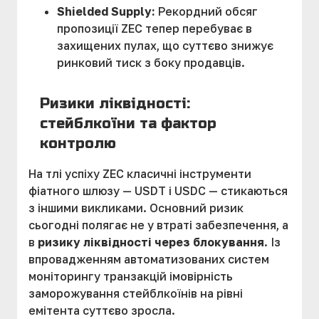
Shielded Supply:
Рекордний обсяг
пропозиції ZEC тепер перебуває в
захищених пулах, що суттєво знижує
ринковий тиск з боку продавців.
Ризики ліквідності:
стейблкоїни та фактор
контролю
На тлі успіху ZEC класичні інструменти
фіатного шлюзу — USDT і USDC — стикаються
з іншими викликами. Основний ризик
сьогодні полягає не у втраті забезпечення, а
в
ризику ліквідності через блокування
. Із
впровадженням автоматизованих систем
моніторингу транзакцій імовірність
заморожування стейблкоїнів на рівні
емітента суттєво зросла.