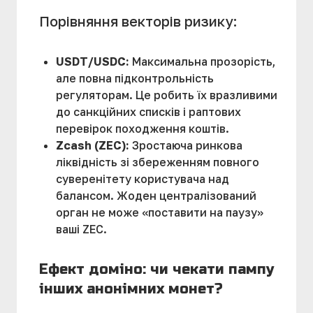
Порівняння векторів ризику:
USDT/USDC:
Максимальна прозорість,
але повна підконтрольність
регуляторам. Це робить їх вразливими
до санкційних списків і раптових
перевірок походження коштів.
Zcash (ZEC):
Зростаюча ринкова
ліквідність зі збереженням повного
суверенітету користувача над
балансом. Жоден централізований
орган не може «поставити на паузу»
ваші ZEC.
Ефект доміно: чи чекати пампу
інших анонімних монет?