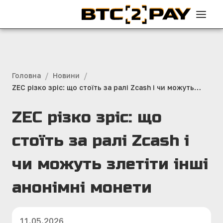
/
/
Головна
Новини
ZEC різко зріс: що стоїть за ралі Zcash і чи можуть
злетіти інші анонімні монети
ZEC різко зріс: що
стоїть за ралі Zcash і
чи можуть злетіти інші
анонімні монети
11.05.2026