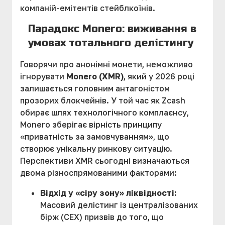
компаній-емітентів стейблкоїнів.
Парадокс Monero: виживання в
умовах тотального делістингу
Говорячи про анонімні монети, неможливо
ігнорувати
Monero (XMR)
, який у 2026 році
залишається головним антагоністом
прозорих блокчейнів. У той час як Zcash
обирає шлях технологічного комплаєнсу,
Monero зберігає вірність принципу
«приватність за замовчуванням», що
створює унікальну ринкову ситуацію.
Перспективи XMR сьогодні визначаються
двома різноспрямованими факторами:
Відхід у «сіру зону» ліквідності:
Масовий делістинг із централізованих
бірж (CEX) призвів до того, що