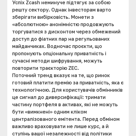
Успіх Zcash неминуче підтягує за собою
решту сектору. Однак інвесторам варто
зберігати вибірковість. Монети з
«абсолютною» анонімністю продовжують
торгуватися з дисконтом через обмежений
доступ до фіатних пар на регульованих
майданчиках. Водночас проєкти, що
пропонують опціональну приватність і
сучасні методи шифрування, можуть
повторити траєкторію ZEC.
Поточний тренд вказує на те, що ринок
готовий платити премію за приватність, яка є
технологічною. Для користувачів обмінників
це сигнал до диверсифікації: тримати
частину портфеля в активах, які не можуть
бути «вимкнені» одним кліком
централізованого емітента. Перед обміном
важливо враховувати не лише курс, а й
ступінь вашої незалежності від політики