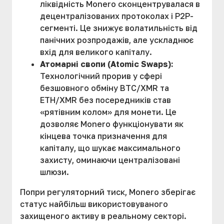
ліквідність Monero сконцентрувалася в
децентралізованих протоколах і P2P-
сегменті. Це знижує волатильність від
панічних розпродажів, але ускладнює
вхід для великого капіталу.
Атомарні свопи (Atomic Swaps):
Технологічний прорив у сфері
безшовного обміну BTC/XMR та
ETH/XMR без посередників став
«рятівним колом» для монети. Це
дозволяє Monero функціонувати як
кінцева точка призначення для
капіталу, що шукає максимального
захисту, оминаючи централізовані
шлюзи.
Попри регуляторний тиск, Monero зберігає
статус найбільш використовуваного
захищеного активу в реальному секторі.