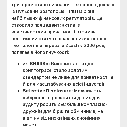
тригером стало визнання технології доказів
із нульовим розголошенням на рівні
найбільших фінансових регуляторів. Це
створило прецедент: актив із
властивостями приватності отримав
легітимний статус в очах великих фондів.
Технологічна перевага Zcash у 2026 році
полягає в його гнучкості:
zk-SNARKs:
Використання цієї
криптографії стало золотим
стандартом не лише для приватності, а
й для масштабування всієї індустрії.
Selective Disclosure:
Можливість
вибіркового розкриття даних для
аудиту робить ZEC більш комплаєнс-
дружнім для бірж та обмінників, на
відміну від низки інших анонімних
монет.