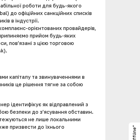
табільної роботи для будь-якого
al) до офіційних санкційних списків
ів в індустрії.
 комплаєнс-орієнтованих провайдерів,
 припиняємо прийом будь-яких
си, пов’язані з цією торговою
k).
ми капіталу та звинуваченнями в
ників це рішення тягне за собою
нер ідентифікує як відправлений з
бою безпеки до з’ясування обставин.
дстежуються не лише локальними
оже призвести до їхнього