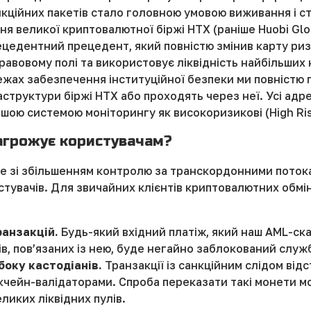
кційних пакетів стало головною умовою виживання і с
я великої криптовалютної біржі HTX (раніше Huobi Glob
цедентний прецедент, який повністю змінив карту ризик
правовому полі та використовує ліквідність найбільших
межах забезпечення інституційної безпеки ми повністю
структури біржі HTX або проходять через неї. Усі адре
шою системою моніторингу як високоризикові (High Ris
загрожує користувачам?
е зі збільшенням контролю за транскордонними потока
стувачів. Для звичайних клієнтів криптовалютних обмін
анзакцій.
Будь-який вхідний платіж, який наш AML-ска
ів, пов’язаних із нею, буде негайно заблокований служ
боку кастодіанів.
Транзакції із санкційним слідом ві
кчейн-валідаторами. Спроба переказати такі монети м
ликих ліквідних пулів.