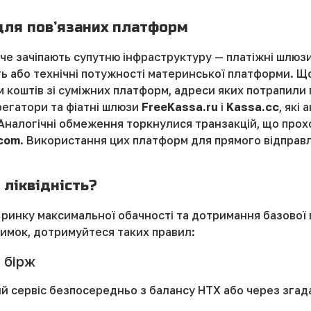
для пов’язаних платформ
че зачіпають супутню інфраструктуру — платіжні шлюзи
сть або технічні потужності материнської платформи. Щ
м коштів зі суміжних платформ, адреси яких потрапили
регатори та фіатні шлюзи
FreeKassa.ru
і
Kassa.cc
, які
Аналогічні обмеження торкнулися транзакцій, що прохо
.com
. Використання цих платформ для прямого відправл
 ліквідність?
 ринку максимальної обачності та дотримання базової г
римок, дотримуйтеся таких правил:
 бірж
й сервіс безпосередньо з балансу HTX або через згада