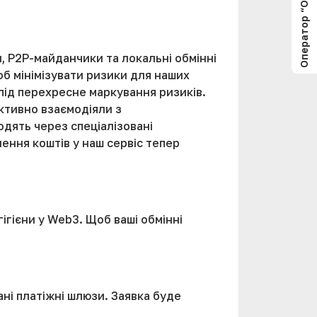
Оператор “Offline”
, P2P-майданчики та локальні обмінні
об мінімізувати ризики для наших
 під перехресне маркування ризиків.
 активно взаємодіяли з
дять через спеціалізовані
ення коштів у наш сервіс тепер
ігієни у Web3. Щоб ваші обмінні
ні платіжні шлюзи. Заявка буде