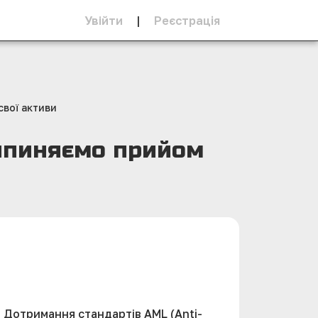
Увійти
|
Реєстрацiя
свої активи
рипиняємо прийом
 Дотримання стандартів AML (Anti-