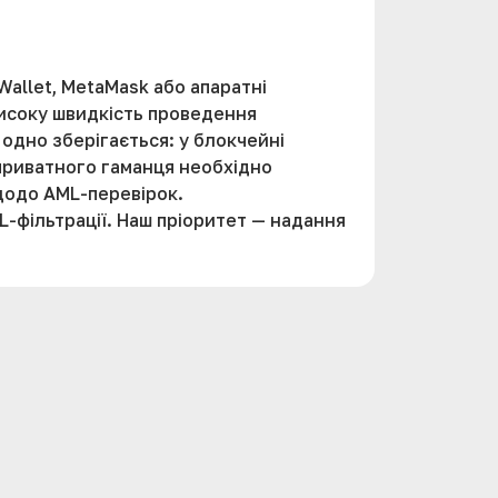
Wallet, MetaMask або апаратні
високу швидкість проведення
одно зберігається: у блокчейні
я приватного гаманця необхідно
щодо AML-перевірок.
-фільтрації. Наш пріоритет — надання