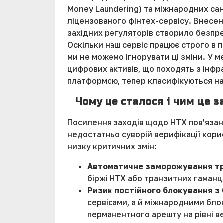
Money Laundering) та міжнародних сан
ліцензованого фінтех-сервісу. Внесенн
західних регуляторів створило безпре
Оскільки наш сервіс працює строго в 
ми не можемо ігнорувати ці зміни. У 
цифрових активів, що походять з інфра
платформою, тепер класифікуються на
Чому це сталося і чим це 
Посилення заходів щодо HTX пов’язан
недостатньо суворій верифікації кори
низку критичних змін:
Автоматичне заморожування тр
біржі HTX або транзитних гаманц
Ризик постійного блокування з 
сервісами, а й міжнародними бло
перманентного арешту на рівні ве