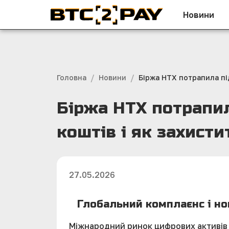
Новини
/
/
Головна
Новини
Біржа HTX потрапила під
Біржа HTX потрапил
коштів і як захисти
27.05.2026
Глобальний комплаєнс і но
Міжнародний ринок цифрових активів 