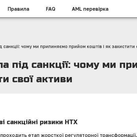
Правила
FAQ
AML перевірка
 санкції: чому ми припиняємо прийом коштів і як захистити 
а під санкції: чому ми п
ти свої активи
ві санкційні ризики HTX
проходить етап жорсткої регуляторної трансформації.