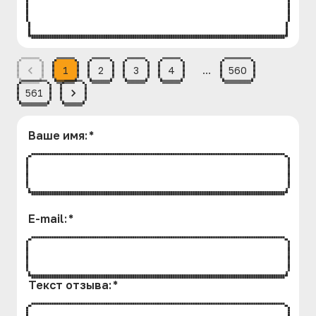
1
2
3
4
…
560
561
Ваше имя
:
*
E-mail
:
*
Текст отзыва
:
*