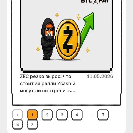
ZEC резко вырос: что
11.05.2026
стоит за ралли Zcash и
могут ли выстрелить
другие анонимные
монеты
1
2
3
4
…
7
8