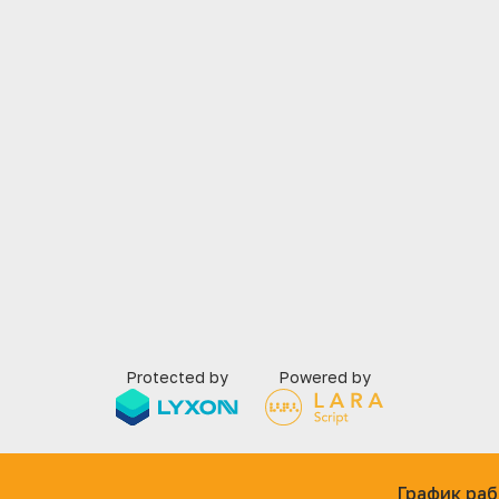
Protected by
Powered by
График раб