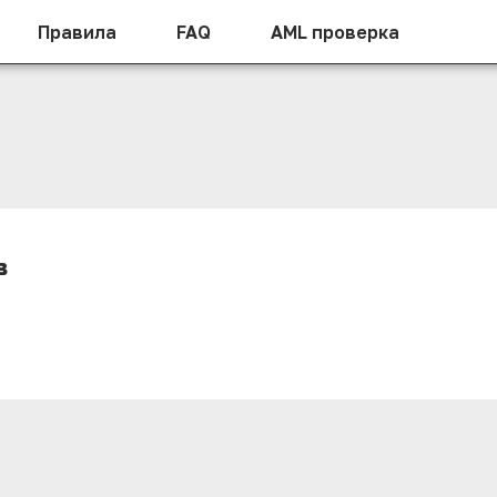
Правила
FAQ
AML проверка
в