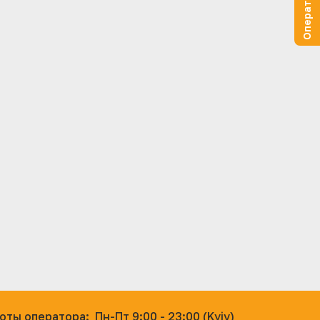
оты оператора:
Пн-Пт 9:00 - 23:00 (Kyiv)