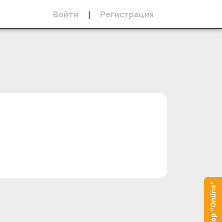
Войти
|
Регистрация
Оператор “Online”