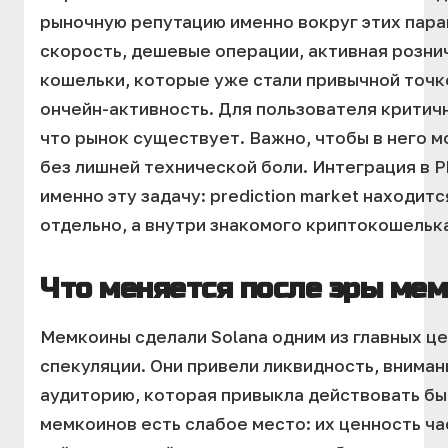
рыночную репутацию именно вокруг этих пара
скорость, дешевые операции, активная розни
кошельки, которые уже стали привычной точк
ончейн-активность.
Для пользователя критичн
что рынок существует. Важно, чтобы в него м
без лишней технической боли. Интеграция в 
именно эту задачу: prediction market находитс
отдельно, а внутри знакомого криптокошельк
Что меняется после эры ме
Мемкоины сделали Solana одним из главных ц
спекуляции. Они привели ликвидность, вниман
аудиторию, которая привыкла действовать бы
мемкоинов есть слабое место: их ценность ч