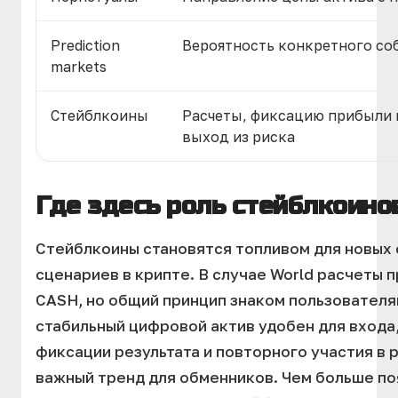
Prediction
Вероятность конкретного со
markets
Стейблкоины
Расчеты, фиксацию прибыли
выход из риска
Где здесь роль стейблкоино
Стейблкоины становятся топливом для новых
сценариев в крипте. В случае World расчеты 
CASH, но общий принцип знаком пользователя
стабильный цифровой актив удобен для входа,
фиксации результата и повторного участия в 
важный тренд для обменников. Чем больше по