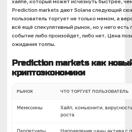
хайпе, который может исчезнуть быстрее, чем
Prediction markets дают Solana следующий сю
пользователь торгует не только мемом, а вер
всё ещё спекулятивный рынок, но у него есть 
событие либо произойдет, либо нет. Цена по
ожидания толпы.
Prediction markets как новы
криптоэкономики
РЫНОК
ЧТО ТОРГУЕТ ПОЛЬЗОВАТЕЛЬ
Мемкоины
Хайп, комьюнити, вирусност
роста
Перпетуалы
Направление цены актива с 