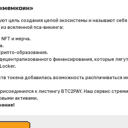
 «мемкоин»
т цель создания целой экосистемы и называют себя «
из вселенной пса-викинга:
 NFT и мерча.
а.
крипто-образования.
 децентрализованного финансирования, которые лягут
Locker.
тв токена добавилась возможность расплачиваться и
присоединился к листингу BTC2PAY. Наш сервис стрем
овыми активами.
чение!