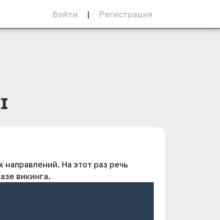
Войти
|
Регистрация
I
 направлений. На этот раз речь
азе викинга.