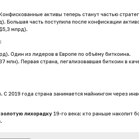
 Конфискованные активы теперь станут частью страте
д). Большая часть поступила после конфискации активо
$5,3 млрд).
:
рд). Один из лидеров в Европе по объёму биткоина.
37 млн). Первая страна, легализовавшая биткоин в ка
). С 2019 года страна занимается майнингом через ин
т
золотую лихорадку
19-го века: кто раньше накопит б
.