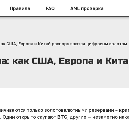
Правила
FAQ
AML проверка
как США, Европа и Китай распоряжаются цифровым золотом
а: как США, Европа и Кит
ничиваются только золотовалютными резервами –
кри
. Одни открыто скупают
BTC
, другие — незаметно нак