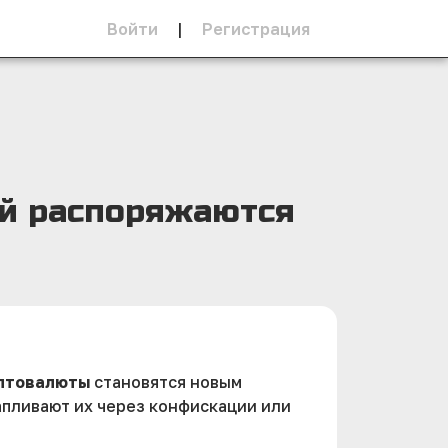
Войти
|
Регистрация
ай распоряжаются
птовалюты
становятся новым
апливают их через конфискации или