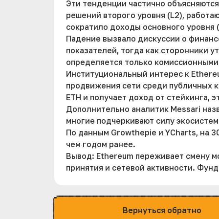
Эти тенденции частично объясняются
решений второго уровня (L2), работа
сократило доходы основного уровня (l
Падение вызвало дискуссии о финанс
показателей, тогда как сторонники у
определяется только комиссионными
Институциональный интерес к Ethereu
продвижения сети среди публичных ко
ETH и получает доход от стейкинга, э
Дополнительно аналитик Messari назв
многие подчеркивают силу экосистем
По данным Growthepie и YCharts, на 
чем годом ранее.
Вывод: Ethereum переживает смену мо
принятия и сетевой активности. Фун
Вернуться обратно