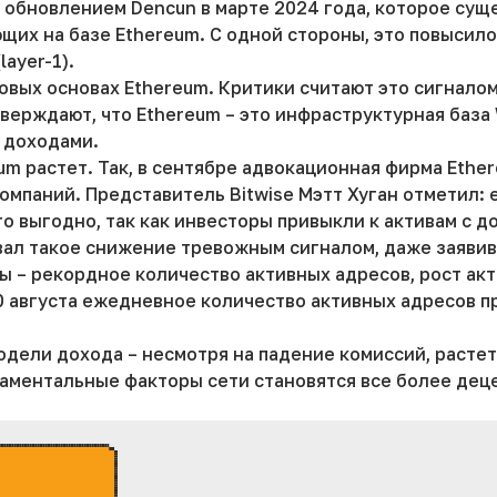
 обновлением Dencun в марте 2024 года, которое сущ
ющих на базе Ethereum. С одной стороны, это повысило
ayer-1).
овых основах Ethereum. Критики считают это сигнал
тверждают, что Ethereum – это инфраструктурная база
 доходами.
m растет. Так, в сентябре адвокационная фирма Ether
мпаний. Представитель Bitwise Мэтт Хуган отметил: 
то выгодно, так как инвесторы привыкли к активам с 
ал такое снижение тревожным сигналом, даже заявив,
ы – рекордное количество активных адресов, рост акт
30 августа ежедневное количество активных адресов пр
дели дохода – несмотря на падение комиссий, растет
даментальные факторы сети становятся все более де