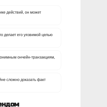
ике действий, он может
то делает его уязвимой целью
анонимным ончейн-транзакциям,
йне сложно доказать факт
ендом