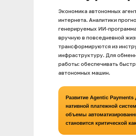
Экономика автономных агент
интернета. Аналитики прогн
генерируемых ИИ-программа
вручную в повседневной жиз
трансформируются из инстр
инфраструктуру. Для обменн
работы: обеспечивать быстр
автономных машин.
Развитие Agentic Payment
нативной платежной системо
объемы автоматизированны
становится критической как