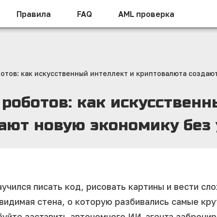
Правила
FAQ
AML проверка
отов: как искусственный интеллект и криптовалюта создаю
роботов: как искусственн
ают новую экономику без
учился писать код, рисовать картины и вести сл
евидимая стена, о которую разбивались самые кр
уйте заставить автономного ИИ-агента заброниро