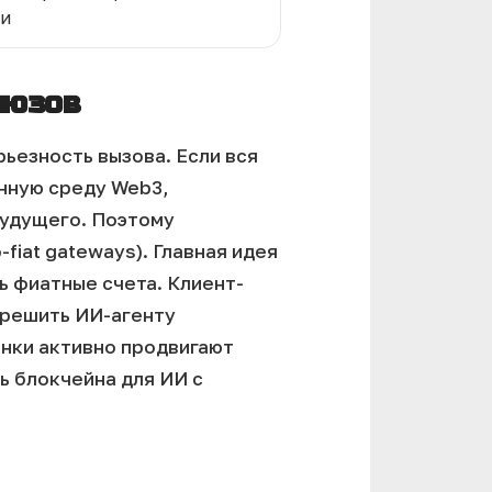
и
люзов
ьезность вызова. Если вся
нную среду Web3,
будущего. Поэтому
fiat gateways).
Главная идея
ь фиатные счета. Клиент-
зрешить ИИ-агенту
анки активно продвигают
ь блокчейна для ИИ с