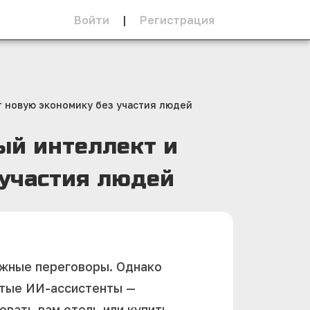
Войти
|
Регистрация
т новую экономику без участия людей
ый интеллект и
 участия людей
ожные переговоры. Однако
утые ИИ-ассистенты —
вать вам отель или купить