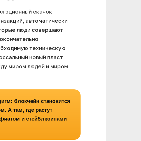
волюционный скачок
анзакций, автоматически
оторые люди совершают
 окончательно
обходимую техническую
оссальный новый пласт
жду миром людей и миром
игм: блокчейн становится
. А там, где растут
 фиатом и стейблкоинами