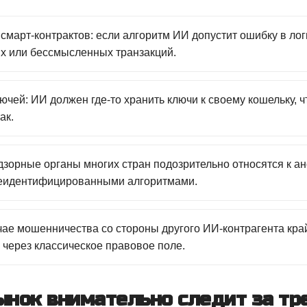
март-контрактов: если алгоритм ИИ допустит ошибку в лог
х или бессмысленных транзакций.
чей: ИИ должен где-то хранить ключи к своему кошельку, ч
ак.
дзорные органы многих стран подозрительно относятся к 
неидентифицированными алгоритмами.
чае мошенничества со стороны другого ИИ-контрагента кра
 через классическое правовое поле.
нок внимательно следит за тр