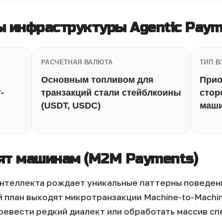
 инфраструктуры Agentic Paym
РАСЧЕТНАЯ ВАЛЮТА
ТИП 
Основным топливом для
Прио
-
транзакций стали стейблкоины
стор
(USDT, USDC)
маши
ят машинам (M2M Payments)
нтеллекта рождает уникальные паттерны поведени
й план выходят микротранзакции Machine-to-Machi
евести редкий диалект или обработать массив сп