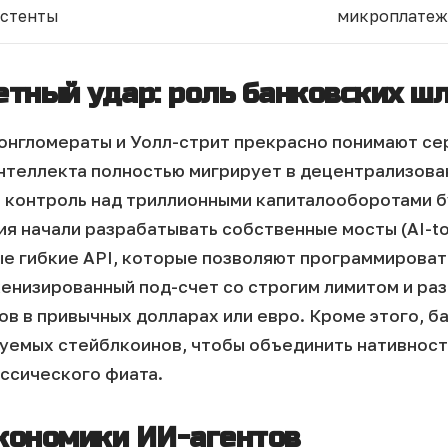
истенты
микроплатеж
етный удар: роль банковских ш
нгломераты и Уолл-стрит прекрасно понимают сер
нтеллекта полностью мигрирует в децентрализова
 контроль над триллионными капиталооборотами 
 начали разрабатывать собственные мосты (AI-to-
ые гибкие API, которые позволяют программироват
енизированный под-счет со строгим лимитом и ра
ов в привычных долларах или евро. Кроме этого, б
уемых стейблкоинов, чтобы объединить нативност
ссического фиата.
кономики ИИ-агентов