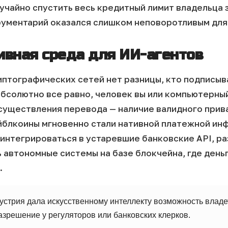
учайно спустить весь кредитный лимит владельца 
ументарий оказался слишком неповоротливым для
ивная среда для ИИ-агентов
птографических сетей нет разницы, кто подписыв
 абсолютно все равно, человек вы или компьютерный
существления перевода — наличие валидного прив
йблкоины мгновенно стали нативной платежной ин
 интегрироваться в устаревшие банковские API, р
ь автономные системы на базе блокчейна, где день
.
стрия дала искусственному интеллекту возможность владе
азрешение у регуляторов или банковских клерков.