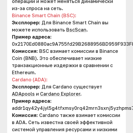
операции и может меняться динамически
из-за спроса на сеть.
Binance Smart Chain (BSC):
Эксплорер:
Для Binance Smart Chain вы
можете использовать
BscScan
.
Пример адреса:
0x2170Ed0880ac9A755fd29B2688956BD959F933F
Комиссия:
BSC взимает комиссии в Binance
Coin (BNB). Это обеспечивает низкие
транзакционные издержки в сравнении с
Ethereum.
Cardano (ADA):
Эксплорер:
Для Cardano существует
ADApools
и
Cardano Explorer
.
Пример адреса:
addr1qy42y4jyl5g4tfxmsy0rq42mrn3sxnj5yzhpm
Комиссия:
Cardano также взимает комиссии
в ADA. Сеть известна своей эффективной
системой управления ресурсами и низкими