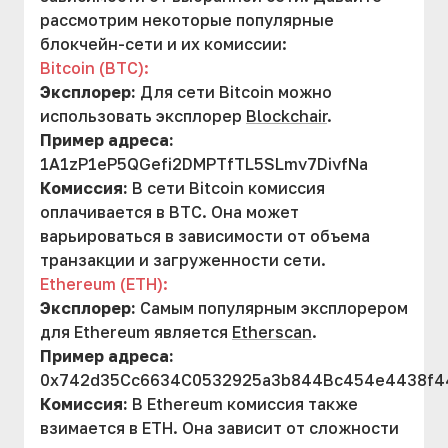
рассмотрим некоторые популярные
блокчейн-сети и их комиссии:
Bitcoin (BTC):
Эксплорер:
Для сети Bitcoin можно
использовать эксплорер
Blockchair
.
Пример адреса:
1A1zP1eP5QGefi2DMPTfTL5SLmv7DivfNa
Комиссия:
В сети Bitcoin комиссия
оплачивается в BTC. Она может
варьироваться в зависимости от объема
транзакции и загруженности сети.
Ethereum (ETH):
Эксплорер:
Самым популярным эксплорером
для Ethereum является
Etherscan
.
Пример адреса:
0x742d35Cc6634C0532925a3b844Bc454e4438f4
Комиссия:
В Ethereum комиссия также
взимается в ETH. Она зависит от сложности