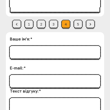
1
2
3
4
5
Ваше iм'я
:
*
E-mail
:
*
Текст вiдгуку
:
*