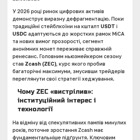
У 2026 році ринок цифрових активів
демонструє виразну дефрагментацію. Поки
традиційні стейблкоїни на кшталт
USDT
і
USDC
адаптуються до жорстких рамок MiCA
та нових вимог прозорості, сегмент
анонімних монет переживає справжній
ренесанс. Головним ньюзмейкером сезону
став
Zcash (ZEC)
, курс якого пробив
багаторічні максимуми, змусивши трейдерів
переглянути свої стратегії хеджування.
Чому ZEC «вистрілив»:
інституційний інтерес і
технології
На відміну від спекулятивних пампів минулих
років, поточне зростання Zcash має
фундаментальніше підґрунтя. Ключовим