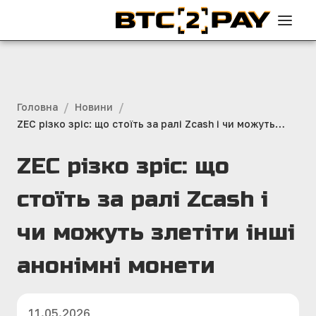
/
/
Головна
Новини
ZEC різко зріс: що стоїть за ралі Zcash і чи можуть
злетіти інші анонімні монети
ZEC різко зріс: що
стоїть за ралі Zcash і
чи можуть злетіти інші
анонімні монети
11.05.2026