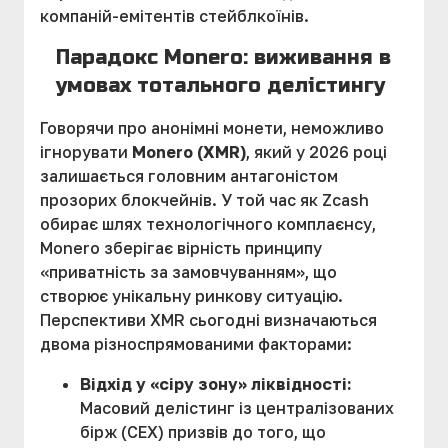
компаній-емітентів стейблкоїнів.
Парадокс Monero: виживання в
умовах тотального делістингу
Говорячи про анонімні монети, неможливо
ігнорувати
Monero (XMR)
, який у 2026 році
залишається головним антагоністом
прозорих блокчейнів. У той час як Zcash
обирає шлях технологічного комплаєнсу,
Monero зберігає вірність принципу
«приватність за замовчуванням», що
створює унікальну ринкову ситуацію.
Перспективи XMR сьогодні визначаються
двома різноспрямованими факторами:
Відхід у «сіру зону» ліквідності:
Масовий делістинг із централізованих
бірж (CEX) призвів до того, що