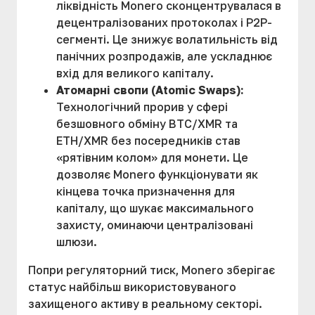
ліквідність Monero сконцентрувалася в
децентралізованих протоколах і P2P-
сегменті. Це знижує волатильність від
панічних розпродажів, але ускладнює
вхід для великого капіталу.
Атомарні свопи (Atomic Swaps):
Технологічний прорив у сфері
безшовного обміну BTC/XMR та
ETH/XMR без посередників став
«рятівним колом» для монети. Це
дозволяє Monero функціонувати як
кінцева точка призначення для
капіталу, що шукає максимального
захисту, оминаючи централізовані
шлюзи.
Попри регуляторний тиск, Monero зберігає
статус найбільш використовуваного
захищеного активу в реальному секторі.