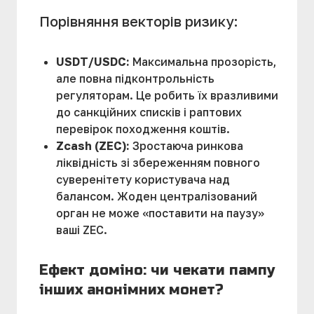
Порівняння векторів ризику:
USDT/USDC:
Максимальна прозорість,
але повна підконтрольність
регуляторам. Це робить їх вразливими
до санкційних списків і раптових
перевірок походження коштів.
Zcash (ZEC):
Зростаюча ринкова
ліквідність зі збереженням повного
суверенітету користувача над
балансом. Жоден централізований
орган не може «поставити на паузу»
ваші ZEC.
Ефект доміно: чи чекати пампу
інших анонімних монет?