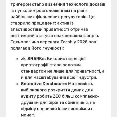
тригером стало визнання технології доказів
із нульовим розголошенням на рівні
найбільших фінансових регуляторів. Це
створило прецедент: актив із
властивостями приватності отримав
легітимний статус в очах великих фондів.
Технологічна перевага Zcash у 2026 році
полягає в його гнучкості:
zk-SNARKs:
Використання цієї
криптографії стало золотим
стандартом не лише для приватності, а
й для масштабування всієї індустрії.
Selective Disclosure:
Можливість
вибіркового розкриття даних для
аудиту робить ZEC більш комплаєнс-
дружнім для бірж та обмінників, на
відміну від низки інших анонімних
монет.