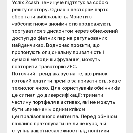
Успіх Zcash неминуче підтягує за собою
решту сектору. Однак інвесторам варто
зберігати вибірковість. Монети з
«абсолютною» анонімністю продовжують
торгуватися з дисконтом через обмежений
доступ до фіатних пар на регульованих
майданчиках. Водночас проєкти, що
пропонують опціональну приватність і
сучасні методи шифрування, можуть
повторити траєкторію ZEC.
Поточний тренд вказує на те, що ринок
готовий платити премію за приватність, яка є
технологічною. Для користувачів обмінників
це сигнал до диверсифікації: тримати
частину портфеля в активах, які не можуть
бути «вимкнені» одним кліком
централізованого емітента. Перед обміном
важливо враховувати не лише курс, а й
ступінь вашої незалежності від політики