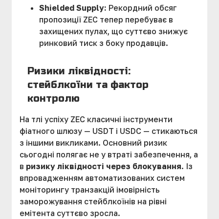
Shielded Supply:
Рекордний обсяг
пропозиції ZEC тепер перебуває в
захищених пулах, що суттєво знижує
ринковий тиск з боку продавців.
Ризики ліквідності:
стейблкоїни та фактор
контролю
На тлі успіху ZEC класичні інструменти
фіатного шлюзу — USDT і USDC — стикаються
з іншими викликами. Основний ризик
сьогодні полягає не у втраті забезпечення, а
в
ризику ліквідності через блокування
. Із
впровадженням автоматизованих систем
моніторингу транзакцій імовірність
заморожування стейблкоїнів на рівні
емітента суттєво зросла.