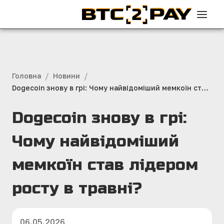
/
/
Головна
Новини
Dogecoin знову в грі: Чому найвідоміший мемкоїн став
лідером росту в травні?
Dogecoin знову в грі:
Чому найвідоміший
мемкоїн став лідером
росту в травні?
06.05.2026