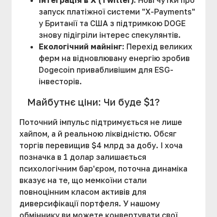
Інтеграція в X (Twitter):
Нові чутки про
запуск платіжної системи "X-Payments"
у Британії та США з підтримкою DOGE
знову підігріли інтерес спекулянтів.
Екологічний майнінг:
Перехід великих
ферм на відновлювану енергію зробив
Dogecoin привабливішим для ESG-
інвесторів.
Майбутнє ціни: Чи буде $1?
Поточний імпульс підтримується не лише
хайпом, а й реальною ліквідністю. Обсяг
торгів перевищив $4 млрд за добу. І хоча
позначка в 1 долар залишається
психологічним бар'єром, поточна динаміка
вказує на те, що мемкоїни стали
повноцінним класом активів для
диверсифікації портфеля.
У нашому
обміннику ви можете конвертувати свої