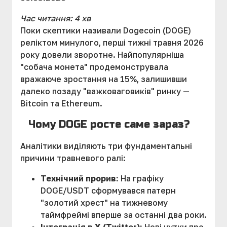
Час читання: 4 хв
Поки скептики називали Dogecoin (DOGE)
реліктом минулого, перші тижні травня 2026
року довели зворотне. Найпопулярніша
"собача монета" продемонструвала
вражаюче зростання на 15%, залишивши
далеко позаду "важковаговиків" ринку —
Bitcoin та Ethereum.
Чому DOGE росте саме зараз?
Аналітики виділяють три фундаментальні
причини травневого ралі:
Технічний прорив:
На графіку
DOGE/USDT сформувався патерн
"золотий хрест" на тижневому
таймфреймі вперше за останні два роки.