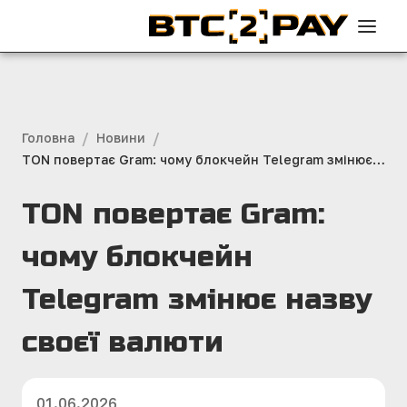
/
/
Головна
Новини
TON повертає Gram: чому блокчейн Telegram змінює
назву своєї валюти
TON повертає Gram:
чому блокчейн
Telegram змінює назву
своєї валюти
01.06.2026