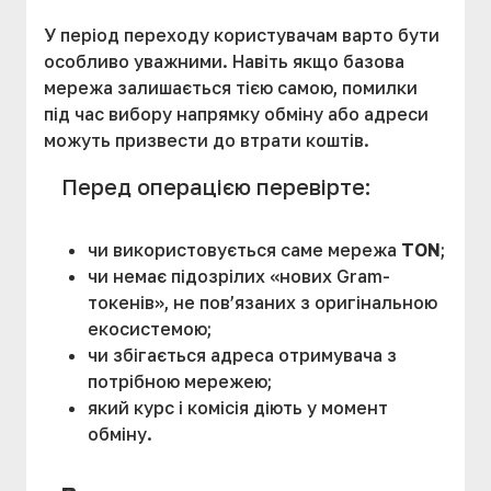
У період переходу користувачам варто бути
особливо уважними. Навіть якщо базова
мережа залишається тією самою, помилки
під час вибору напрямку обміну або адреси
можуть призвести до втрати коштів.
Перед операцією перевірте:
чи використовується саме мережа
TON
;
чи немає підозрілих «нових Gram-
токенів», не пов’язаних з оригінальною
екосистемою;
чи збігається адреса отримувача з
потрібною мережею;
який курс і комісія діють у момент
обміну.