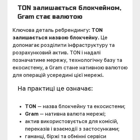
TON залишається блокчейном,
Gram стає валютою
Ключова деталь ребрендингу:
TON
залишається назвою блокчейну
. Це
допомагає розділити інфраструктуру та
розрахунковий актив. TON і надалі
позначатиме мережу, технологічну базу та
екосистему, а Gram стане нативною валютою
для операцій усередині цієї мережі.
На практиці це означає:
TON
— назва блокчейну та екосистеми;
Gram
— нативна валюта мережі;
актив використовується для комісій,
переказів і взаємодії з застосунками;
гаманці, біржі та обмінні сервіси