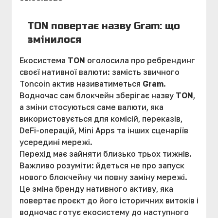
TON повертає назву Gram: що
змінилося
Екосистема
TON
оголосила про ребрендинг
своєї нативної валюти: замість звичного
Toncoin актив називатиметься
Gram
.
Водночас сам блокчейн зберігає назву
TON
,
а зміни стосуються саме валюти, яка
використовується для комісій, переказів,
DeFi-операцій, Mini Apps та інших сценаріїв
усередині мережі.
Перехід має зайняти близько трьох тижнів.
Важливо розуміти: йдеться не про запуск
нового блокчейну чи повну заміну мережі.
Це зміна бренду нативного активу, яка
повертає проєкт до його історичних витоків і
водночас готує екосистему до наступного