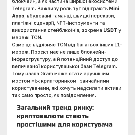
блокчейн, а як частина ширшої екосистеми
Telegram. Важливу роль тут відіграють
Mini
Apps
, вбудовані гаманці, швидкі перекази,
платіжні сценарії, NFT-інструменти та
використання стейблкоїнів, зокрема
USDT
у
мережі TON.
Саме це відрізняє TON від багатьох інших L1-
мереж. Проєкт має не лише блокчейн-
інфраструктуру, а й потенційний доступ до
величезної користувацької бази Telegram.
Тому назва Gram може стати зручнішим
мостом між крипторинком і звичайними
користувачами, які хочуть надсилати активи
так само просто, як повідомлення.
Загальний тренд ринку:
криптовалюти стають
простішими для користувача