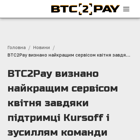
/
/
Головна
Новини
BTC2Pay визнано найкращим сервісом квітня завдяки
підтримці Kursoff і зусиллям команди
BTC2Pay визнано
найкращим сервісом
квітня завдяки
підтримці Kursoff і
зусиллям команди