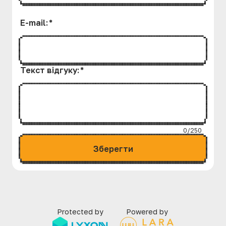
E-mail
:
*
Текст вiдгуку
:
*
0/250
Зберегти
Protected by
Powered by