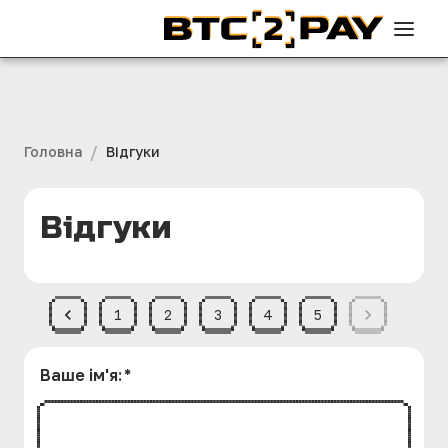
/
Головна
Вiдгуки
Вiдгуки
1
2
3
4
5
Ваше iм'я
:
*