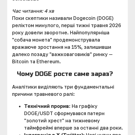
Час читання: 4 хв
Поки скептики називали Dogecoin (DOGE)
реліктом минулого, перші тижні травня 2026
року довели зворотне. Найпопулярніша
"собача монета" продемонструвала
вражаюче зростання на 15%, залишивши
далеко позаду "важковаговиків" ринку —
Bitcoin та Ethereum.
Чому DOGE росте саме зараз?
Аналітики виділяють три фундаментальні
причини травневого ралі:
Технічний прорив:
На графіку
DOGE/USDT сформувався патерн
"золотий хрест" на тижневому
таймфреймі вперше за останні два роки.