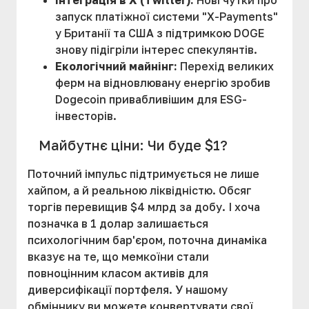
Інтеграція в X (Twitter):
Нові чутки про
запуск платіжної системи "X-Payments"
у Британії та США з підтримкою DOGE
знову підігріли інтерес спекулянтів.
Екологічний майнінг:
Перехід великих
ферм на відновлювану енергію зробив
Dogecoin привабливішим для ESG-
інвесторів.
Майбутнє ціни: Чи буде $1?
Поточний імпульс підтримується не лише
хайпом, а й реальною ліквідністю. Обсяг
торгів перевищив $4 млрд за добу. І хоча
позначка в 1 долар залишається
психологічним бар'єром, поточна динаміка
вказує на те, що мемкоїни стали
повноцінним класом активів для
диверсифікації портфеля.
У нашому
обміннику ви можете конвертувати свої