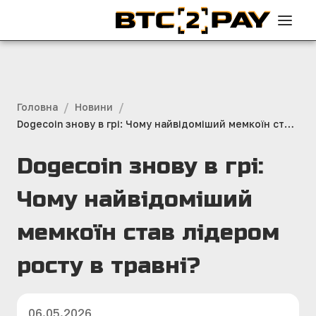
/
/
Головна
Новини
Dogecoin знову в грі: Чому найвідоміший мемкоїн став
лідером росту в травні?
Dogecoin знову в грі:
Чому найвідоміший
мемкоїн став лідером
росту в травні?
06.05.2026