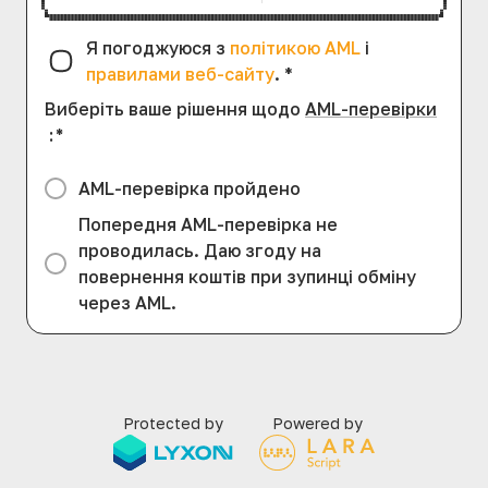
Я погоджуюся з
політикою AML
і
правилами веб-сайту
.
*
Виберіть ваше рішення щодо
AML-перевірки
:
*
AML-перевірка пройдено
Попередня AML-перевірка не
проводилась. Даю згоду на
повернення коштів при зупинці обміну
через AML.
Protected by
Powered by