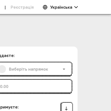
|
Реєстрацiя
Українська
ддаєте
:
римуєте
: