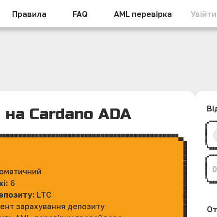
Правила
FAQ
AML перевірка
Увійти
Ві
C на Cardano ADA
оматичний
жі:
6
депозиту:
LTC
ент зарахування депозиту
От