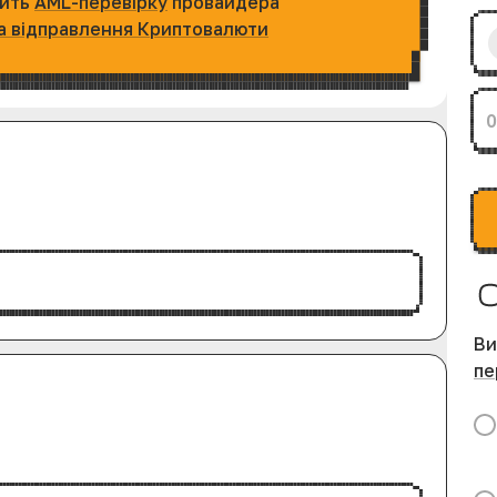
дить
AML-перевірку
провайдера
а відправлення Криптовалюти
Ви
пе