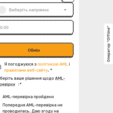
Оператор “Offline”
Обмiн
Я погоджуюся з
політикою AML
і
правилами веб-сайту
.
*
беріть ваше рішення щодо
AML-
ревірки
:
*
AML-перевірка пройдено
Попередня AML-перевірка не
проводилась. Даю згоду на