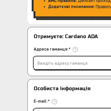
AML-правила:
Депозит прохо
Додаткові посилання:
Правил
Отримуєте: Cardano ADA
Адреса гаманця
:
*
Особиста інформація
E-mail
:
*