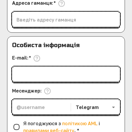
Адреса гаманця
:
*
Особиста інформація
E-mail
:
*
Месенджер
:
Telegram
Я погоджуюся з
політикою AML
і
правилами веб-сайту
.
*