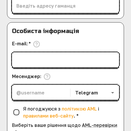
Особиста інформація
E-mail
:
*
Месенджер
:
Telegram
Я погоджуюся з
політикою AML
і
правилами веб-сайту
.
*
Виберіть ваше рішення щодо
AML-перевірки