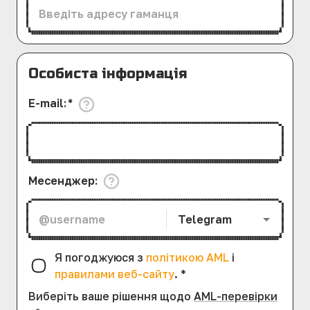
Особиста інформація
E-mail
:
*
Месенджер
:
Telegram
Я погоджуюся з
політикою AML
і
правилами веб-сайту
.
*
Виберіть ваше рішення щодо
AML-перевірки