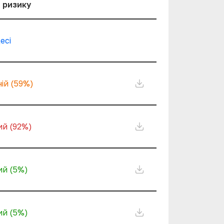
 ризику
есі
ій
(
59
%)
ий
(
92
%)
ий
(
5
%)
ий
(
5
%)