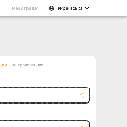
|
Реєстрацiя
Українська
нцем
За транзакцією
:
а
: