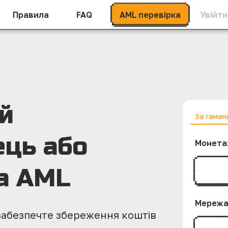
Правила
FAQ
AML перевірка
Увійти
ій
За гама
ець або
Монета
а AML
Мереж
 забезпечте збереження коштів