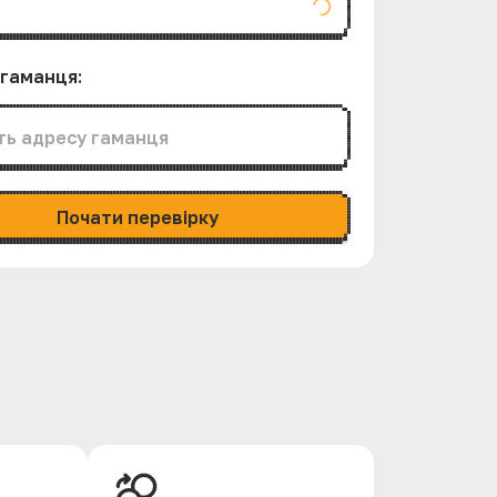
 гаманця
:
Почати перевірку