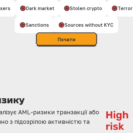
xers
Dark market
Stolen crypto
Terror
Sanctions
Sources without KYC
Почати
изику
алізує AML-ризики транзакції або
но з підозрілою активністю та