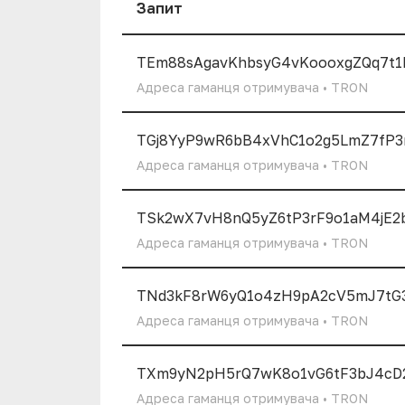
Запит
TEm88sAgavKhbsyG4vKoooxgZQq7t1
Адреса гаманця отримувача • TRON
TGj8YyP9wR6bB4xVhC1o2g5LmZ7fP3
Адреса гаманця отримувача • TRON
TSk2wX7vH8nQ5yZ6tP3rF9o1aM4jE2
Адреса гаманця отримувача • TRON
TNd3kF8rW6yQ1o4zH9pA2cV5mJ7tG
Адреса гаманця отримувача • TRON
TXm9yN2pH5rQ7wK8o1vG6tF3bJ4cD
Адреса гаманця отримувача • TRON