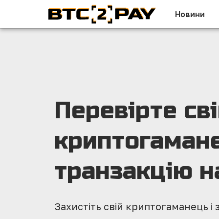
Новини
Перевірте св
криптогаман
транзакцію н
Захистіть свій криптогаманець і