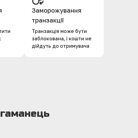
я
Заморожування
транзакції
тити
Транзакція може бути
х
заблокована, і кошти не
дійдуть до отримувача
огаманець