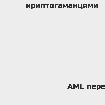
криптогаманцями
AML пере