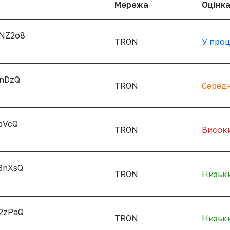
Мережа
Оцінка
NZ2o8
TRON
У проц
nDzQ
TRON
Середн
bVcQ
TRON
Висок
3nXsQ
TRON
Низьк
2zPaQ
TRON
Низьк