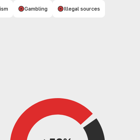
ism
Gambling
Illegal sources